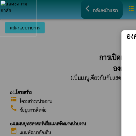
arrow_back_ios
apps
กลับหน้าแรก
แสดงแบบรายการ
อง
การเปิดเผยข
องค์การ
(เป็นเมนูเดียวกันกับแสดงในเว็
o1.โครงสร้าง
view_list
โครงสร้างหน่วยงาน
call
ข้อมูลการติดต่อ
o4.แผนยุทธศาสตร์หรือแผนพัฒนาหน่วยงาน
date_range
แผนพัฒนาท้องถิ่น