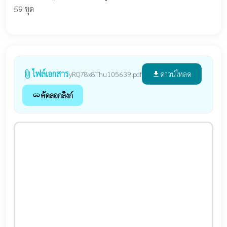
59 ชุด
ไฟล์เอกสาร
attach_file
ดาวน์โหลด
yRQ78x8Thu105639.pdf
file_download
คัดลอกลิงก์
link