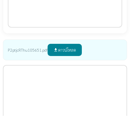
ดาวน์โหลด
P2ptjcRThu105651.pdf
file_download